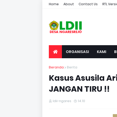
Home
About
Contact Us
RTL Vers
ORGANISASI
KAMI
B
Beranda
Berita
Kasus Asusila Ar
JANGAN TIRU !!
ldii-ngares
14.10