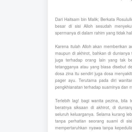
Dari Haitsam bin Malik; Berkata Rosulull
besar di sisi Alloh sesudah menyekut
spermanya di dalam rahim yang tidak hal
Karena itulah Alloh akan memberikan ad
maupun di akhirot, bahkan di dunianya 
juga terhadap orang lain yang tak ber
tetangganya atau yang biasa disebut 
dosa zina itu sendiri juga dosa menyakit
pager ayu. Terutama pada diri wanit
pengkhianatan terhadap suaminya dan 
Terlebih lag! bagi wanita pezina, bil
beratnya siksaan di akhirot, di duni
seluruh keluarganya. Selama kurang le
tanpa perhatian seorang suami di sis
mempertaruhkan nyawa tanpa kepedulia