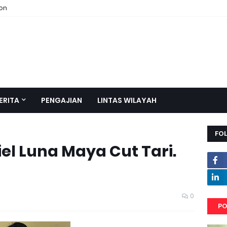
ion
ERITA
PENGAJIAN
LINTAS WILAYAH
FO
iel Luna Maya Cut Tari.
0
PO