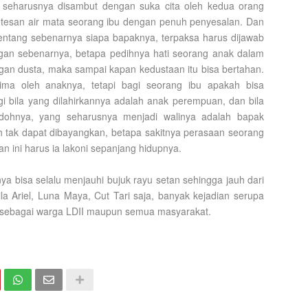
g seharusnya disambut dengan suka cita oleh kedua orang
etesan air mata seorang ibu dengan penuh penyesalan. Dan
 tentang sebenarnya siapa bapaknya, terpaksa harus dijawab
gan sebenarnya, betapa pedihnya hati seorang anak dalam
an dusta, maka sampai kapan kedustaan itu bisa bertahan.
rima oleh anaknya, tetapi bagi seorang ibu apakah bisa
agi bila yang dilahirkannya adalah anak perempuan, dan bila
dohnya, yang seharusnya menjadi walinya adalah bapak
uh tak dapat dibayangkan, betapa sakitnya perasaan seorang
an ini harus ia lakoni sepanjang hidupnya.
ya bisa selalu menjauhi bujuk rayu setan sehingga jauh dari
la Ariel, Luna Maya, Cut Tari saja, banyak kejadian serupa
kita sebagai warga LDII maupun semua masyarakat.