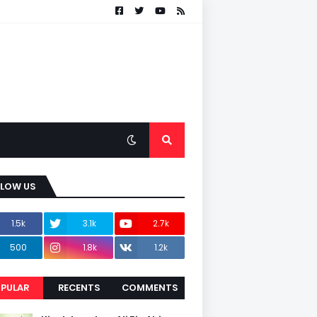
LLOW US
1.5k
3.1k
2.7k
500
1.8k
1.2k
PULAR
RECENTS
COMMENTS