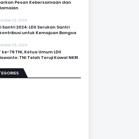
barkan Pesan Kebersamaan dan
damaian
ctober 22, 2024
i Santri 2024: LDII Serukan Santri
kontribusi untuk Kemajuan Bangsa
ctober 05, 2024
 ke-79 TNI, Ketua Umum LDII
iswanto: TNI Telah Teruji Kawal NKRI
TEGORIES