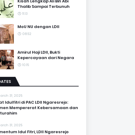
Kisah Lengkap Ali Bin Abi
Thalib Sampai Terbunuh
11.13
MoU NU dengan LDII
08.52
Amirul Haji LDII, Bukti
Kepercayaan dari Negara
10.15
DATES
arch 31, 2025
at Idulfitri di PAC LDII Ngaresrejo:
men Mempererat Kebersamaan dan
aturahim
arch 31, 2025
entum Idul Fitri, LDII Ngaresrejo