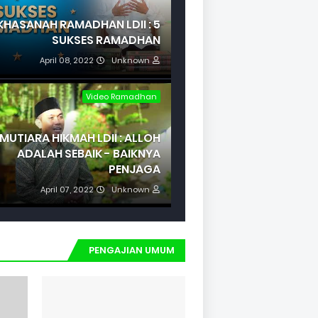
KHASANAH RAMADHAN LDII : 5
SUKSES RAMADHAN
April 08, 2022
Unknown
Video Ramadhan
MUTIARA HIKMAH LDII : ALLOH
ADALAH SEBAIK - BAIKNYA
PENJAGA
April 07, 2022
Unknown
PENGAJIAN UMUM