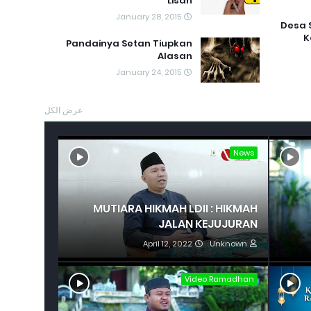
Lisan
January 28, 2015
Desa 
K
Pandainya Setan Tiupkan
Alasan
January 24, 2015
عرض الكل
News
MUTIARA HIKMAH LDII : HIKMAH
JALAN KEJUJURAN
April 12, 2022
Unknown
Video Ramadhan