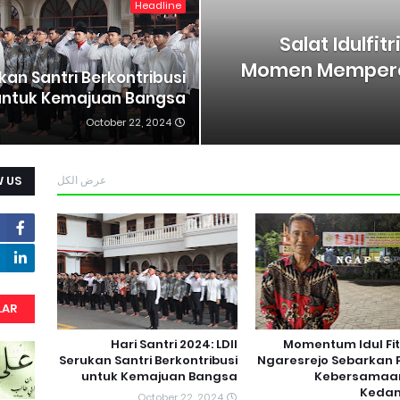
Headline
Salat Idulfit
Momen Mempere
ukan Santri Berkontribusi
untuk Kemajuan Bangsa
October 22, 2024
 US
عرض الكل
LAR
Hari Santri 2024: LDII
Momentum Idul Fitri
Serukan Santri Berkontribusi
Ngaresrejo Sebarkan 
untuk Kemajuan Bangsa
Kebersamaa
Keda
October 22, 2024