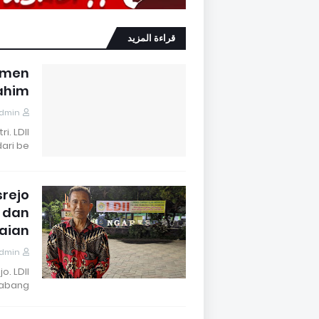
قراءة المزيد
Momen
ahim
dmin
. LDII
ari be…
srejo
 dan
aian
dmin
o. LDII
bang (…