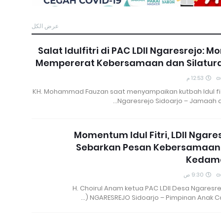
عرض الكل
Salat Idulfitri di PAC LDII Ngaresrejo: 
Mempererat Kebersamaan dan Silatur
12:53 م
a
KH. Mohammad Fauzan saat menyampaikan kutbah Idul fitri
Ngaresrejo Sidoarjo – Jamaah d
Momentum Idul Fitri, LDII Ngare
Sebarkan Pesan Kebersamaan
Kedam
9:30 ص
a
H. Choirul Anam ketua PAC LDII Desa Ngaresrej
NGARESREJO Sidoarjo – Pimpinan Anak Ca