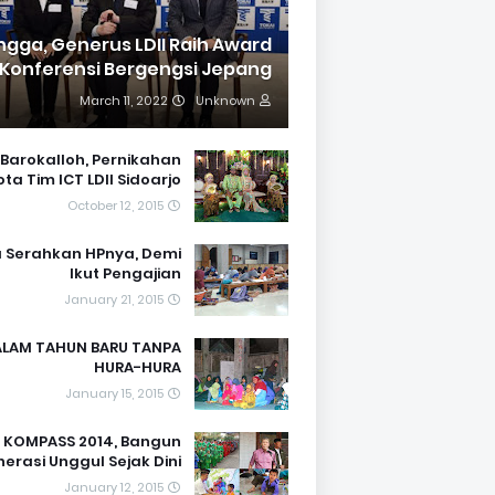
ngga, Generus LDII Raih Award
 Konferensi Bergengsi Jepang
March 11, 2022
Unknown
Barokalloh, Pernikahan
ta Tim ICT LDII Sidoarjo
October 12, 2015
a Serahkan HPnya, Demi
Ikut Pengajian
January 21, 2015
LAM TAHUN BARU TANPA
HURA-HURA
January 15, 2015
KOMPASS 2014, Bangun
erasi Unggul Sejak Dini
January 12, 2015