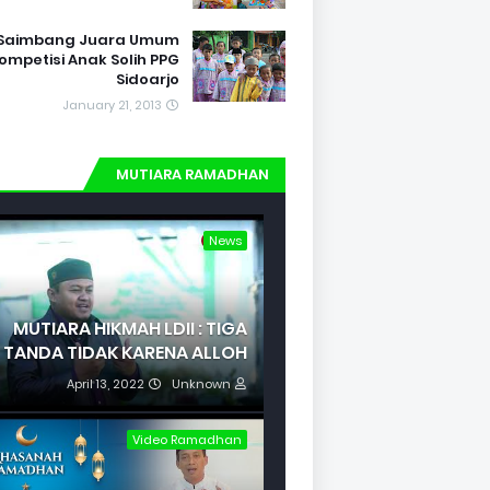
Saimbang Juara Umum
ompetisi Anak Solih PPG
Sidoarjo
January 21, 2013
MUTIARA RAMADHAN
News
MUTIARA HIKMAH LDII : TIGA
TANDA TIDAK KARENA ALLOH
April 13, 2022
Unknown
Video Ramadhan