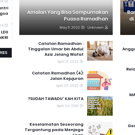
24
antri
Amalan Yang Bisa Sempurnakan
Ba
ngsa
Puasa Ramadhan
di
24
May 11, 2022
Unknown
LDII
NKRI
Catatan Ramadhan :
Tinggalan Umar bin Abdul
Anggo
IES
Aziz Jelang Wafat
April 13, 2022
Rel
Catatan Ramadhan (4):
Jalan Kejujuran
April 07, 2022
MA
SUDAH TAWADU' KAH KITA?
April 04, 2016
Keselamatan Seseorang
Gen
Tergantung pada Menjaga