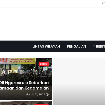
RT
LINTAS WILAYAH
PENGAJIAN
BERI
Berita
LDII Ngaresrejo Sebarkan
samaan dan Kedamaian
March 31, 2025