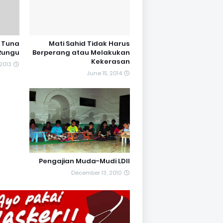
n Tuna
Mati Sahid Tidak Harus
Rungu
Berperang atau Melakukan
Kekerasan
 2013
June 15, 2014
Pengajian Muda-Mudi LDII
December 13, 2010