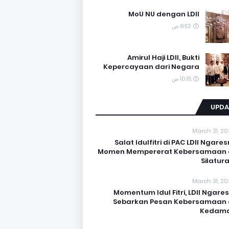
MoU NU dengan LDII
8:52 ص
Amirul Haji LDII, Bukti
Kepercayaan dari Negara
10:15 ص
UPDA
March 31, 20
Salat Idulfitri di PAC LDII Ngares
Momen Mempererat Kebersamaan
Silatur
March 31, 20
Momentum Idul Fitri, LDII Ngares
Sebarkan Pesan Kebersamaan
Kedama