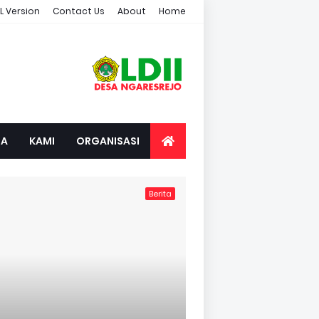
L Version
Contact Us
About
Home
TA
KAMI
ORGANISASI
Berita