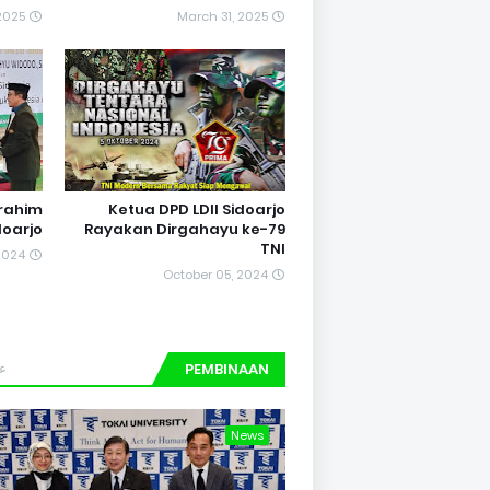
2025
March 31, 2025
rrahim
Ketua DPD LDII Sidoarjo
doarjo
Rayakan Dirgahayu ke-79
TNI
2024
October 05, 2024
ع
PEMBINAAN
News