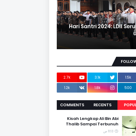
Hari Santri 2024: LDII Ser
FOLLOW
2.7k
3.1k
1.5k
1.2k
1.8k
500
COMMENTS
RECENTS
POPU
Kisah Lengkap Ali Bin Abi
Thalib Sampai Terbunuh
11:13 ص