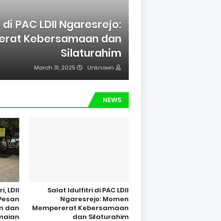
ri di PAC LDII Ngaresrejo:
rat Kebersamaan dan
Silaturahim
March 31, 2025
Unknown
NEWS
, LDII
Salat Idulfitri di PAC LDII
Pesan
Ngaresrejo: Momen
n dan
Mempererat Kebersamaan
maian
dan Silaturahim