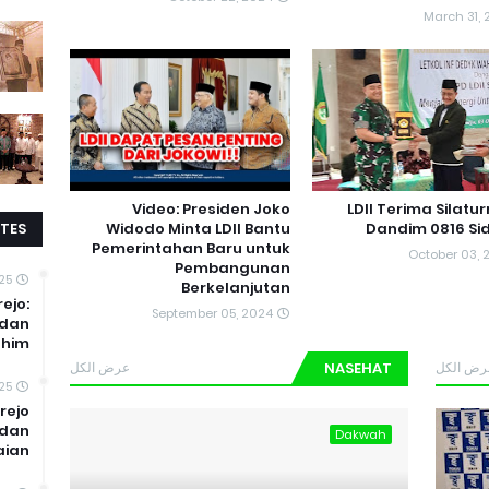
March 31, 
Video: Presiden Joko
LDII Terima Silatu
TES
Widodo Minta LDII Bantu
Dandim 0816 Si
Pemerintahan Baru untuk
October 03, 
Pembangunan
25
Berkelanjutan
rejo:
September 05, 2024
 dan
ahim
عرض الكل
NASEHAT
رض الكل
25
rejo
 dan
Dakwah
ian