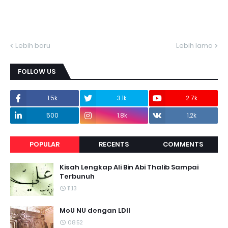
Lebih baru
Lebih lama
FOLLOW US
1.5k
3.1k
2.7k
500
1.8k
1.2k
POPULAR
RECENTS
COMMENTS
Kisah Lengkap Ali Bin Abi Thalib Sampai
Terbunuh
11.13
MoU NU dengan LDII
08.52