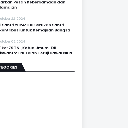
barkan Pesan Kebersamaan dan
damaian
ctober 22, 2024
i Santri 2024: LDII Serukan Santri
kontribusi untuk Kemajuan Bangsa
ctober 05, 2024
 ke-79 TNI, Ketua Umum LDII
iswanto: TNI Telah Teruji Kawal NKRI
TEGORIES