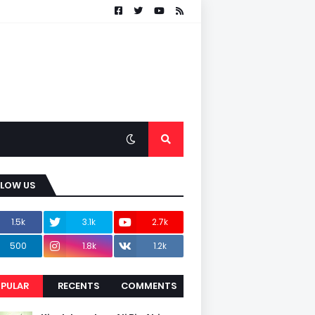
LLOW US
1.5k
3.1k
2.7k
500
1.8k
1.2k
PULAR
RECENTS
COMMENTS