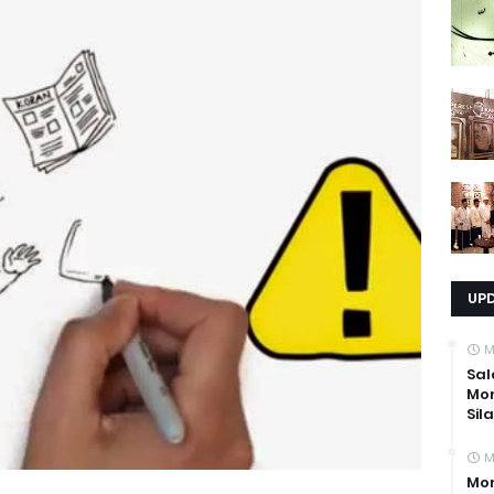
UP
M
Sal
Mo
Sil
M
Mom