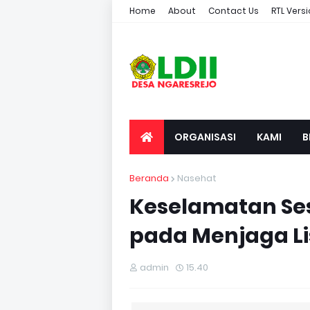
Home
About
Contact Us
RTL Vers
ORGANISASI
KAMI
B
Beranda
Nasehat
Keselamatan Se
pada Menjaga L
admin
15.40