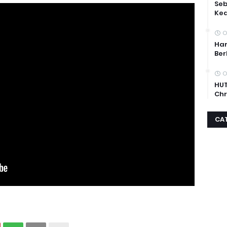
Se
Ke
O
Har
Ber
O
HUT
Chr
CA