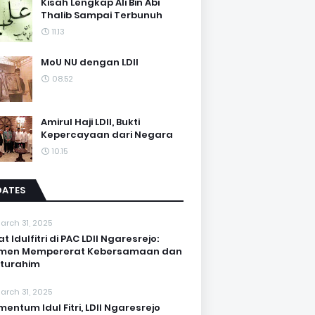
Kisah Lengkap Ali Bin Abi
Thalib Sampai Terbunuh
11.13
MoU NU dengan LDII
08.52
Amirul Haji LDII, Bukti
Kepercayaan dari Negara
10.15
DATES
arch 31, 2025
at Idulfitri di PAC LDII Ngaresrejo:
men Mempererat Kebersamaan dan
aturahim
arch 31, 2025
entum Idul Fitri, LDII Ngaresrejo