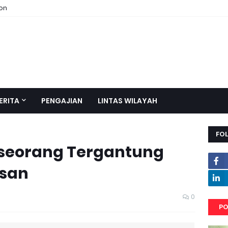
ion
ERITA
PENGAJIAN
LINTAS WILAYAH
FO
seorang Tergantung
isan
0
PO