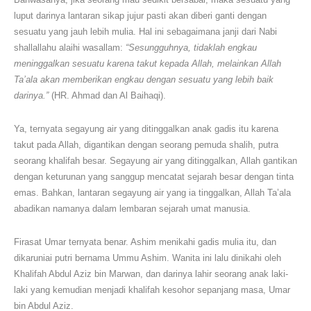
luput darinya lantaran sikap jujur pasti akan diberi ganti dengan
sesuatu yang jauh lebih mulia. Hal ini sebagaimana janji dari Nabi
shallallahu alaihi wasallam:
“Sesungguhnya, tidaklah engkau
meninggalkan sesuatu karena takut kepada Allah, melainkan Allah
Ta’ala akan memberikan engkau dengan sesuatu yang lebih baik
darinya.”
(HR. Ahmad dan Al Baihaqi).
Ya, ternyata segayung air yang ditinggalkan anak gadis itu karena
takut pada Allah, digantikan dengan seorang pemuda shalih, putra
seorang khalifah besar. Segayung air yang ditinggalkan, Allah gantikan
dengan keturunan yang sanggup mencatat sejarah besar dengan tinta
emas. Bahkan, lantaran segayung air yang ia tinggalkan, Allah Ta’ala
abadikan namanya dalam lembaran sejarah umat manusia.
Firasat Umar ternyata benar. Ashim menikahi gadis mulia itu, dan
dikaruniai putri bernama Ummu Ashim. Wanita ini lalu dinikahi oleh
Khalifah Abdul Aziz bin Marwan, dan darinya lahir seorang anak laki-
laki yang kemudian menjadi khalifah kesohor sepanjang masa, Umar
bin Abdul Aziz.