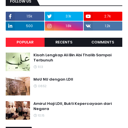
FOLLOW US
1.5k
3.1k
2.7k
500
1.8k
1.2k
POPULAR
RECENTS
COMMENTS
Kisah Lengkap Ali Bin Abi Thalib Sampai
Terbunuh
11.13
MoU NU dengan LDII
08.52
Amirul Haji LDII, Bukti Kepercayaan dari
Negara
10.15