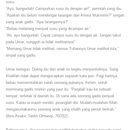
susu.
“Ayo, bangunlah! Campurkan susu itu dengan air!”, perintah sang ibu.
“Apakah ibu belum mendengar larangan dari Amirul Mukminin?” sergah
sang anak gadis. “Apa larangannya?”
“Beliau melarang menjual susu yang dicampur air.”
“Ah, ayo bangunlah. Cepat campur susu itu dengan air. Jangan takut
pada Umar, sungguh ia tidak melihatnya!”
“Memang Umar tidak melihat, namun Tuhannya Umar melihat kita,”
timpal sang gadis.
Umar tertegun. Dialog ibu dan anak ini begitu menyentuhnya. Sang
Khalifah tidak dapat mengucapkan sepatah kata pun. Pagi harinya
beliau memerintahkan salah seorang putranya, Ashim, untuk
meminang gadis miskin yang jujur itu. “Pergilah kau ke sebuah
tempat, terletak di daerah itu. Di sana ada seorang gadis penjual
susu. Kalau ia masih sendiri, pinanglah dia. Mudah-mudahan Allah
mengaruniakanmu seorang anak yang shalih yang penuh berkah.”
(Ibnu Asakir, Tarikh Dimasqi, 70/252)
Bahwasanya, jika seorang mau sedikit bersabar, maka sesuatu yang