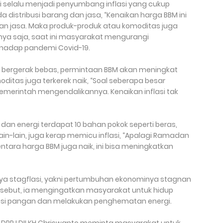
 selalu menjadi penyumbang inflasi yang cukup
da distribusi barang dan jasa, “Kenaikan harga BBM ini
n jasa. Maka produk-produk atau komoditas juga
ya saja, saat ini masyarakat mengurangi
rhadap pandemi Covid-19.
i bergerak bebas, permintaan BBM akan meningkat
ditas juga terkerek naik, “Soal seberapa besar
emerintah mengendalikannya. Kenaikan inflasi tak
dan energi terdapat 10 bahan pokok seperti beras,
in-lain, juga kerap memicu inflasi, “Apalagi Ramadan
mentara harga BBM juga naik, ini bisa meningkatkan
.
nya stagflasi, yakni pertumbuhan ekonominya stagnan
tersebut, ia mengingatkan masyarakat untuk hidup
ikasi pangan dan melakukan penghematan energi.
DPP LDII KH Chriswanto meminta masyarakat untuk