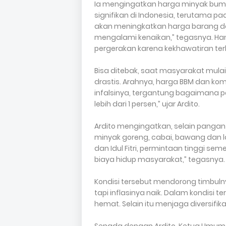
Ia mengingatkan harga minyak bumi
signifikan di Indonesia, terutama pa
akan meningkatkan harga barang da
mengalami kenaikan,” tegasnya. Han
pergerakan karena kekhawatiran te
Bisa ditebak, saat masyarakat mula
drastis. Arahnya, harga BBM dan komo
infalsinya, tergantung bagaimana p
lebih dari 1 persen,” ujar Ardito.
Ardito mengingatkan, selain pangan 
minyak goreng, cabai, bawang dan la
dan Idul Fitri, permintaan tinggi se
biaya hidup masyarakat,” tegasnya
Kondisi tersebut mendorong timbul
tapi inflasinya naik. Dalam kondisi 
hemat. Selain itu menjaga diversif
Senada dengan Ardito, Ketua Umum 