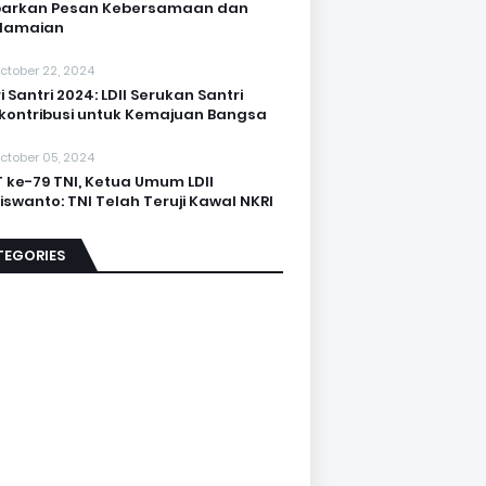
barkan Pesan Kebersamaan dan
damaian
ctober 22, 2024
i Santri 2024: LDII Serukan Santri
kontribusi untuk Kemajuan Bangsa
ctober 05, 2024
 ke-79 TNI, Ketua Umum LDII
iswanto: TNI Telah Teruji Kawal NKRI
TEGORIES