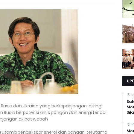
UP
M
Sal
Rusia dan Ukraina yang berkepanjangan, diiringi
Mo
 Rusia berpotensi krisis pangan dan energi terjadi
Sil
panjangan akibat wabah
M
Mom
a utama pengekspor energi dan pangan, terutama