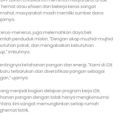
p hemat atau efisien dan bekerja keras sangat
a mahal, masyarakat masih memiliki sumber dana
ujarnya.
 terus-menerus, juga melemahkan daya beli
mlah penduduk miskin, “Dengan sikap muzhid-mujhid
butuhan pokok, dan mengabaikan kebutuhan
up,” imbuhnya.
ntingnya ketahanan pangan dan energi, “Kami di LDII
aru terbarukan dan diversifikasi pangan sebagai
gan,” ujarnya.
g menjadi bagian delapan program kerja LDII,
tahanan pangan dengan tidak hanya mengkonsumsi
ntara, kini sangat memungkinkan setiap rumah
emat listrik.