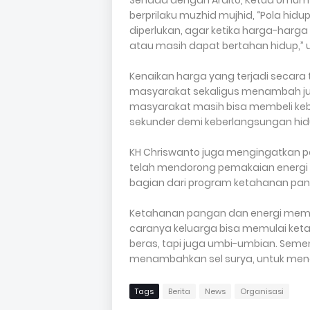
berprilaku muzhid mujhid, “Pola hidu
diperlukan, agar ketika harga-harg
atau masih dapat bertahan hidup,” 
Kenaikan harga yang terjadi secara
masyarakat sekaligus menambah ju
masyarakat masih bisa membeli ke
sekunder demi keberlangsungan hid
KH Chriswanto juga mengingatkan pe
telah mendorong pemakaian energi b
bagian dari program ketahanan pan
Ketahanan pangan dan energi meman
caranya keluarga bisa memulai ke
beras, tapi juga umbi-umbian. Seme
menambahkan sel surya, untuk mengh
Tags
Berita
News
Organisasi