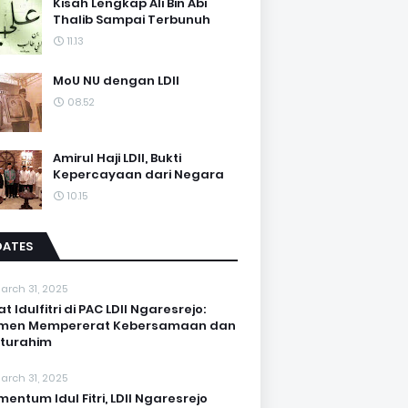
Kisah Lengkap Ali Bin Abi
Thalib Sampai Terbunuh
11.13
MoU NU dengan LDII
08.52
Amirul Haji LDII, Bukti
Kepercayaan dari Negara
10.15
DATES
arch 31, 2025
at Idulfitri di PAC LDII Ngaresrejo:
men Mempererat Kebersamaan dan
aturahim
arch 31, 2025
entum Idul Fitri, LDII Ngaresrejo