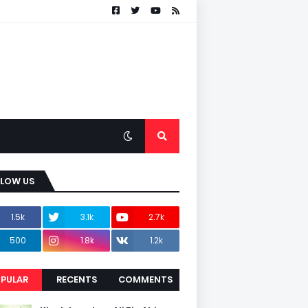
LLOW US
1.5k
3.1k
2.7k
500
1.8k
1.2k
PULAR
RECENTS
COMMENTS