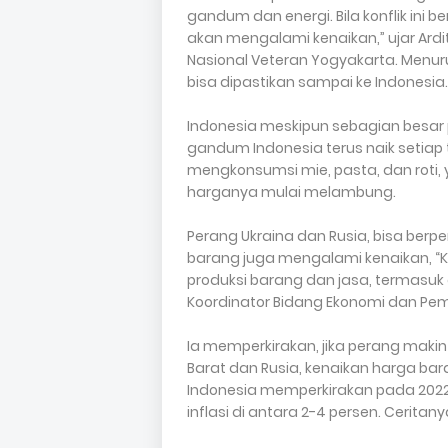
gandum dan energi. Bila konflik ini
akan mengalami kenaikan,” ujar Ard
Nasional Veteran Yogyakarta. Menu
bisa dipastikan sampai ke Indonesia
Indonesia meskipun sebagian besa
gandum Indonesia terus naik setiap 
mengkonsumsi mie, pasta, dan roti
harganya mulai melambung.
Perang Ukraina dan Rusia, bisa berp
barang juga mengalami kenaikan, “
produksi barang dan jasa, termasuk di
Koordinator Bidang Ekonomi dan P
Ia memperkirakan, jika perang mak
Barat dan Rusia, kenaikan harga bara
Indonesia memperkirakan pada 2022, 
inflasi di antara 2-4 persen. Ceritany