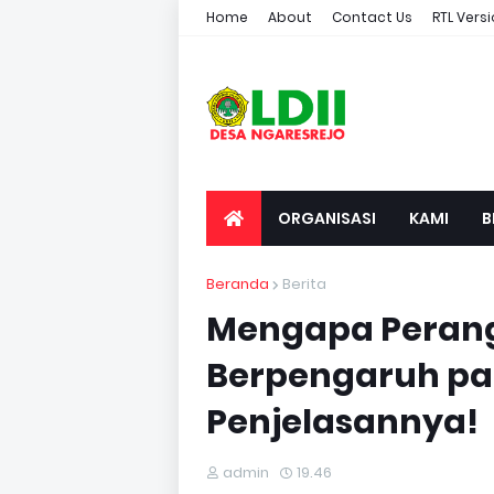
Home
About
Contact Us
RTL Vers
ORGANISASI
KAMI
B
Beranda
Berita
Mengapa Perang 
Berpengaruh pad
Penjelasannya!
admin
19.46