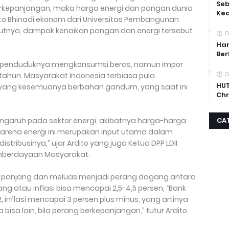
Se
 berkepanjangan, maka harga energi dan pangan dunia
Ke
ito Bhinadi ekonom dari Universitas Pembangunan
rutnya, dampak kenaikan pangan dan energi tersebut
O
.
Har
Ber
r penduduknya mengkonsumsi beras, namun impor
O
tahun. Masyarakat Indonesia terbiasa pula
HUT
, yang kesemuanya berbahan gandum, yang saat ini
Chr
engaruh pada sektor energi, akibatnya harga-harga
CA
Karena energi ini merupakan input utama dalam
stribusinya,” ujar Ardito yang juga Ketua DPP LDII
emberdayaan Masyarakat.
in panjang dan meluas menjadi perang dagang antara
ng atau inflasi bisa mencapai 2,5-4,5 persen, “Bank
inflasi mencapai 3 persen plus minus, yang artinya
a bisa lain, bila perang berkepanjangan,” tutur Ardito.