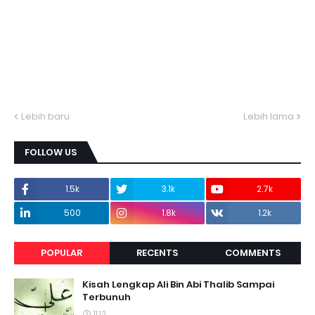
Lebih baru
Lebih lama
FOLLOW US
1.5k
3.1k
2.7k
500
1.8k
1.2k
POPULAR
RECENTS
COMMENTS
Kisah Lengkap Ali Bin Abi Thalib Sampai
Terbunuh
11.13