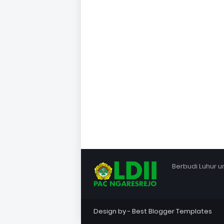
Berbudi Luhur 
Design by -
Best Blogger Templates