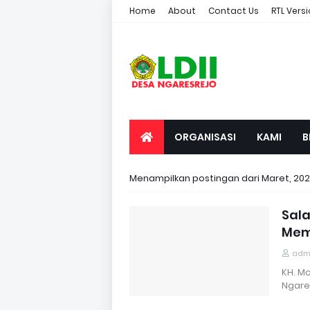
Home
About
Contact Us
RTL Vers
ORGANISASI
KAMI
B
Menampilkan postingan dari Maret, 20
Sala
Mem
adm
KH. M
Ngare