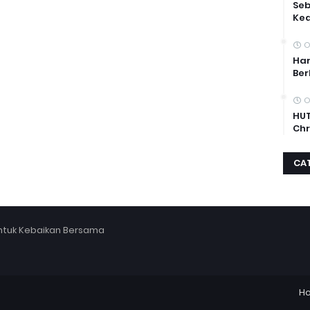
Se
Ke
O
Har
Ber
O
HUT
Chr
CA
untuk Kebaikan Bersama
H