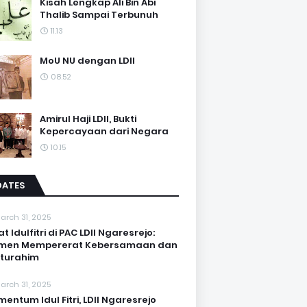
Kisah Lengkap Ali Bin Abi
Thalib Sampai Terbunuh
11.13
MoU NU dengan LDII
08.52
Amirul Haji LDII, Bukti
Kepercayaan dari Negara
10.15
DATES
arch 31, 2025
at Idulfitri di PAC LDII Ngaresrejo:
men Mempererat Kebersamaan dan
aturahim
arch 31, 2025
entum Idul Fitri, LDII Ngaresrejo