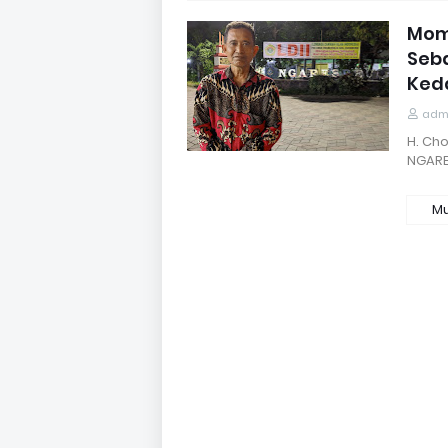
Mome
Seb
Ked
adm
H. Cho
NGARE
Mu