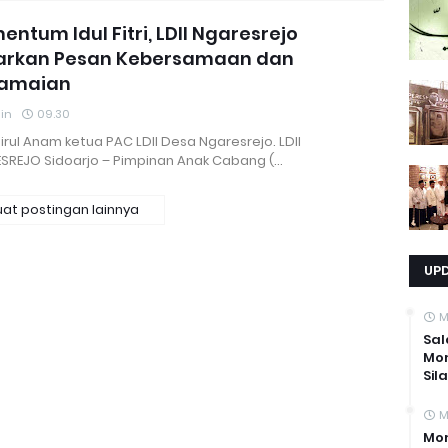
ntum Idul Fitri, LDII Ngaresrejo
arkan Pesan Kebersamaan dan
amaian
in
09.30
irul Anam ketua PAC LDII Desa Ngaresrejo. LDII
SREJO Sidoarjo – Pimpinan Anak Cabang (…
at postingan lainnya
UP
M
Sal
Mo
Sil
M
Mom