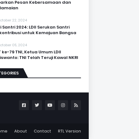
barkan Pesan Kebersamaan dan
damaian
ctober 22, 2024
i Santri 2024: LDII Serukan Santri
kontribusi untuk Kemajuan Bangsa
ctober 05, 2024
 ke-79 TNI, Ketua Umum LDII
iswanto: TNI Telah Teruji Kawal NKRI
TEGORIES
ome
About
Contact
RTL Version