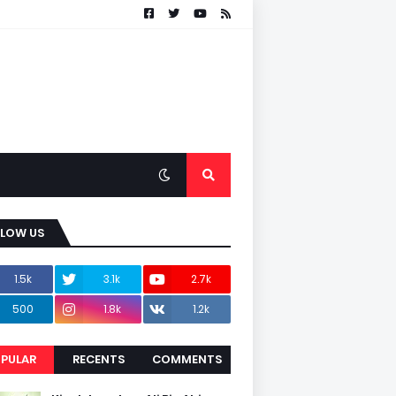
LLOW US
1.5k
3.1k
2.7k
500
1.8k
1.2k
PULAR
RECENTS
COMMENTS