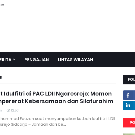
ion
ERITA
PENGAJIAN
LINTAS WILAYAH
25
FO
t Idulfitri di PAC LDII Ngaresrejo: Momen
pererat Kebersamaan dan Silaturahim
in
12.53
ohammad Fauzan saat menyampaikan kutbah Idul fitri. LDII
PO
srejo Sidoarjo – Jamaah dari be…