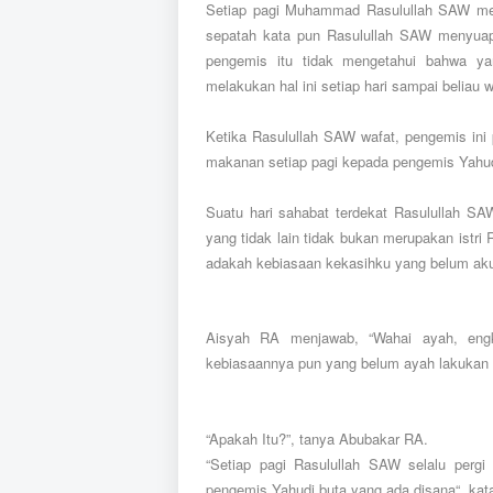
Setiap pagi Muhammad Rasulullah SAW me
sepatah kata pun Rasulullah SAW menyua
pengemis itu tidak mengetahui bahwa ya
melakukan hal ini setiap hari sampai beliau w
Ketika Rasulullah SAW wafat, pengemis ini
makanan setiap pagi kepada pengemis Yahudi
Suatu hari sahabat terdekat Rasulullah S
yang tidak lain tidak bukan merupakan istri
adakah kebiasaan kekasihku yang belum aku
Aisyah RA menjawab, “Wahai ayah, engk
kebiasaannya pun yang belum ayah lakukan k
“Apakah Itu?”, tanya Abubakar RA.
“Setiap pagi Rasulullah SAW selalu per
pengemis Yahudi buta yang ada disana“, kat