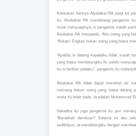
Keesokan harinya Abubakar RA pergi ke p
itu. Abubakar RA mendatangi pengemis it
mulai menyuapinya, si pengemis marah samb
Abubakar RA menjawab, “Aku orang yang bia
“Bukan! Engkau bukan orang yang biasa mend
“Apabila ia datang kepadaku tidak susah t
yang biasa mendatangiku itu selalu menyuapi
itu ia berikan padaku”, pengemis itu melanju
Abubakar RA tidak dapat menahan air mat
memang bukan orang yang biasa datang pa
mulia itu telah tiada. Ia adalah Muhammad R
Seketika itu juga pengemis itu pun menan
“Benarkah demikian? Selama ini aku sel
sedikitpun, ia mendatangiku dengan membawa