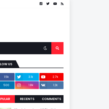
LLOW US
1.5k
3.1k
2.7k
500
1.8k
1.2k
PULAR
RECENTS
COMMENTS