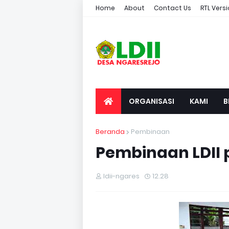
Home
About
Contact Us
RTL Vers
ORGANISASI
KAMI
B
Beranda
Pembinaan
Pembinaan LDII 
ldii-ngares
12.28