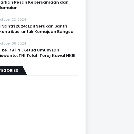
barkan Pesan Kebersamaan dan
damaian
ctober 22, 2024
i Santri 2024: LDII Serukan Santri
kontribusi untuk Kemajuan Bangsa
ctober 05, 2024
 ke-79 TNI, Ketua Umum LDII
iswanto: TNI Telah Teruji Kawal NKRI
TEGORIES