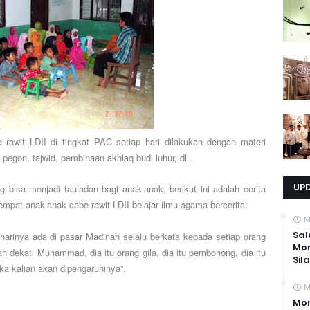
rawit LDII di tingkat PAC setiap hari dilakukan dengan materi
a pegon, tajwid, pembinaan akhlaq budi luhur, dll.
UP
g bisa menjadi tauladan bagi anak-anak, berikut ini adalah cerita
empat anak-anak cabe rawit LDII belajar ilmu agama bercerita:
M
Sal
arinya ada di pasar Madinah selalu berkata kepada setiap orang
Mo
 dekati Muhammad, dia itu orang gila, dia itu pembohong, dia itu
Sil
ka kalian akan dipengaruhinya”.
M
Mom