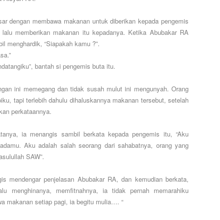
asar dengan membawa makanan untuk diberikan kepada pengemis
u lalu memberikan makanan itu kepadanya. Ketika Abubakar RA
il menghardik, “Siapakah kamu ?”.
sa.”
atangiku”, bantah si pengemis buta itu.
angan ini memegang dan tidak susah mulut ini mengunyah. Orang
ku, tapi terlebih dahulu dihaluskannya makanan tersebut, setelah
tkan perkataannya.
anya, ia menangis sambil berkata kepada pengemis itu, “Aku
damu. Aku adalah salah seorang dari sahabatnya, orang yang
asulullah SAW”.
gis mendengar penjelasan Abubakar RA, dan kemudian berkata,
alu menghinanya, memfitnahnya, ia tidak pernah memarahiku
 makanan setiap pagi, ia begitu mulia…. “