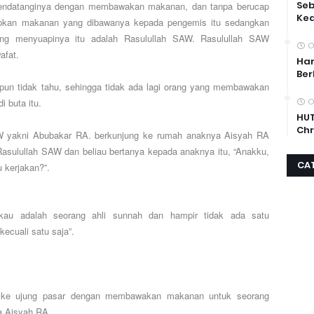
Se
ndatanginya dengan membawakan makanan, dan tanpa berucap
Ke
pkan makanan yang dibawanya kepada pengemis itu sedangkan
ng menyuapinya itu adalah Rasulullah SAW. Rasulullah SAW
O
afat.
Har
Ber
 pun tidak tahu, sehingga tidak ada lagi orang yang membawakan
 buta itu.
O
HUT
Chr
AW yakni Abubakar RA. berkunjung ke rumah anaknya Aisyah RA
 Rasulullah SAW dan beliau bertanya kepada anaknya itu, “Anakku,
CA
 kerjakan?”.
au adalah seorang ahli sunnah dan hampir tidak ada satu
ecuali satu saja”.
gi ke ujung pasar dengan membawakan makanan untuk seorang
a Aisyah RA.