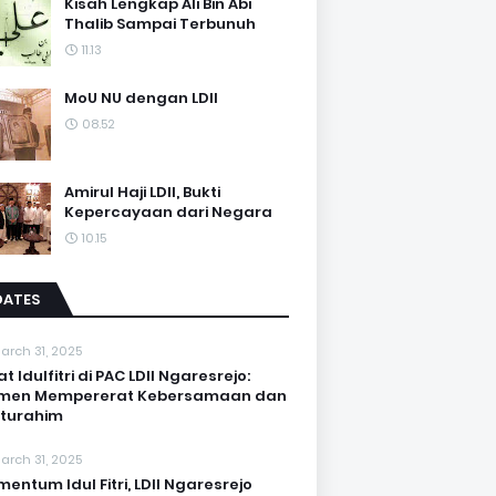
Kisah Lengkap Ali Bin Abi
Thalib Sampai Terbunuh
11.13
MoU NU dengan LDII
08.52
Amirul Haji LDII, Bukti
Kepercayaan dari Negara
10.15
DATES
arch 31, 2025
at Idulfitri di PAC LDII Ngaresrejo:
men Mempererat Kebersamaan dan
aturahim
arch 31, 2025
entum Idul Fitri, LDII Ngaresrejo