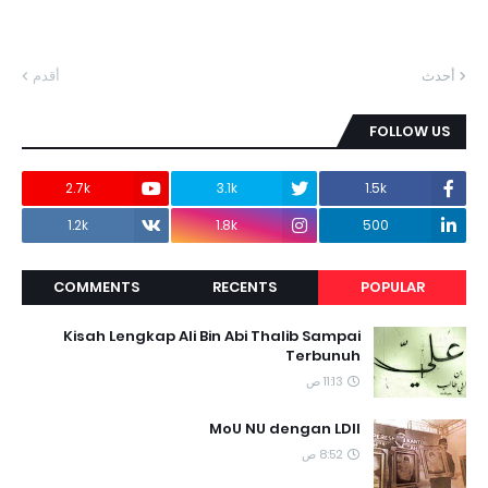
أحدث
أقدم
FOLLOW US
2.7k
3.1k
1.5k
1.2k
1.8k
500
COMMENTS
RECENTS
POPULAR
Kisah Lengkap Ali Bin Abi Thalib Sampai
Terbunuh
11:13 ص
MoU NU dengan LDII
8:52 ص