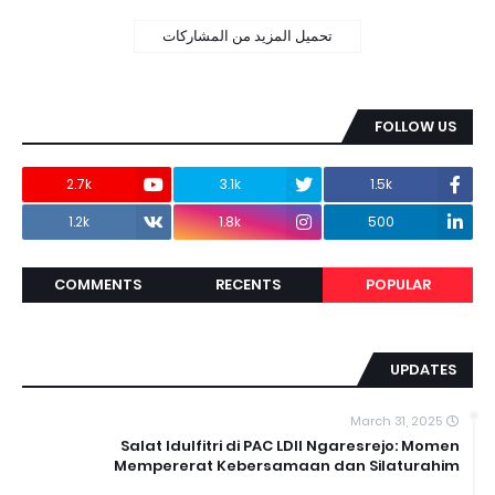
تحميل المزيد من المشاركات
FOLLOW US
2.7k
3.1k
1.5k
1.2k
1.8k
500
COMMENTS
RECENTS
POPULAR
UPDATES
March 31, 2025
Salat Idulfitri di PAC LDII Ngaresrejo: Momen
Mempererat Kebersamaan dan Silaturahim